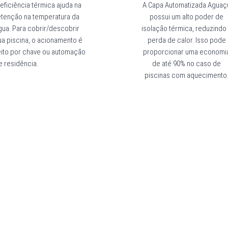
 eficiência térmica ajuda na
A Capa Automatizada Aguaç
etenção na temperatura da
possui um alto poder de
gua. Para cobrir/descobrir
isolação térmica, reduzindo
ua piscina, o acionamento é
perda de calor. Isso pode
eito por chave ou automação
proporcionar uma economi
e residência.
de até 90% no caso de
piscinas com aquecimento
─── COTAÇÃO
Entre em contato c