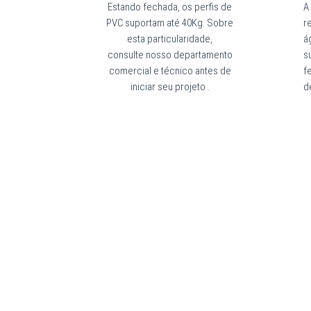
Estando fechada, os perfis de
A
PVC suportam até 40Kg. Sobre
r
esta particularidade,
á
consulte
nosso departamento
s
comercial e técnico
antes de
f
iniciar seu projeto .
d