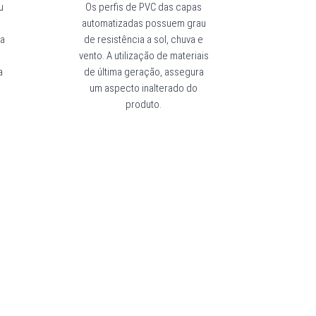
u
Os perfis de PVC das capas
automatizadas possuem grau
 a
de resistência a sol, chuva e
vento. A utilização de materiais
a
de última geração, assegura
um aspecto inalterado do
.
produto.
onosco para fazer a